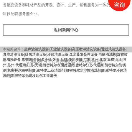
备配套设备和耗材产品的开发、设计、生产、销售服务为一体的综合性高
科技配套服务型企业。
返回新闻中心
本站关键词：
超声波清洗设备|工业清洗设备|高压喷淋清洗设备|通过式清洗设备|
真空清洗设备|碳氢清洗设备|环保清洗设备|废水蒸发处理设备|电解清洗机|旋转喷
淋清洗设备|靠谱吗|售价|多少钱|效果|品牌|使用步骤|厂家|杭州|北京|重庆|昆山|常
页面版权所有 © 2026 无锡埃达尔环保科技有限公司
州|苏州|代理商|江苏|无锡|凯密特尔表面处理|凯密特尔江苏代理商|凯密特尔防锈
剂|凯密特尔除锈剂|凯密特尔工业清洗剂|凯密特尔水溶性清洗剂|凯密特尔环保清
洗剂|凯密特尔无锡埃达尔工业清洗